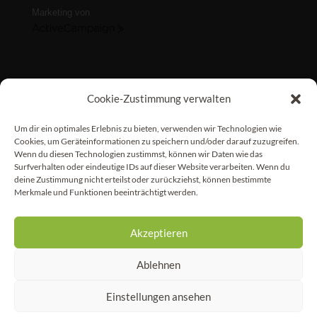
Marketing von
ActiveCampaign
Cookie-Zustimmung verwalten
Um dir ein optimales Erlebnis zu bieten, verwenden wir Technologien wie
Cookies, um Geräteinformationen zu speichern und/oder darauf zuzugreifen.
Wenn du diesen Technologien zustimmst, können wir Daten wie das
Surfverhalten oder eindeutige IDs auf dieser Website verarbeiten. Wenn du
deine Zustimmung nicht erteilst oder zurückziehst, können bestimmte
Merkmale und Funktionen beeinträchtigt werden.
© Mein Wildfang® Nicole Lützenkirchen •
Impressum
•
Datenschutz •
AGB •
Cookie-Richtlinie •
Kontakt
Akzeptieren
Mit * gekennzeichnete Links sind Affiliate Links.
Ablehnen
Einstellungen ansehen