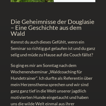
Die Geheimnisse der Douglasie
– Eine Geschichte aus dem
Wald
Kennst du auch dieses Gefühlt, wenn ein
Seminar so richtig gut gelaufen ist und du ganz
selig und müde zu Hause auf die Couch fällst?
So ging es mir am Sonntag nach dem
Wochenendseminar „Waldcoaching für
Hundetrainer“. Ich durfte als Referentin über
mein Herzensthema sprechen und wir sind
ganz ganz tief in die Welt unserer jagdlich
motivierten Hunde eingetaucht und haben
uns die wilde Welt einmal aus ihrer