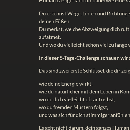
Human Design kann dir dabei wie eine Ka
Du erkennst Wege, Linien und Richtungen
deinen Füßen.
Du merkst, welche Abzweigung dich ruft
aufatmet.
Und wo du vielleicht schon viel zu lange 
In dieser 5-Tage-Challenge schauen wir
Das sind zwei erste Schlüssel, die dir ze
wie deine Energie wirkt,
wie du natürlicher mit dem Leben in Kon
wo du dich vielleicht oft antreibst,
wo du fremden Mustern folgst,
und was sich für dich stimmiger anfühlen
Es geht nicht darum, dein ganzes Human 