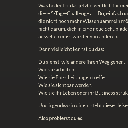
Was bedeutet das jetzt eigentlich für me
diese 5-Tage-Challenge an.
Du, einfach 
die nicht noch mehr Wissen sammeln möch
nicht darum, dich in eine neue Schublad
aussehen muss wie der von anderen.
Denn vielleicht kennst du das:
Du siehst, wie andere ihren Weg gehen.
Wie sie arbeiten.
Wie sie Entscheidungen treffen.
Wie sie sichtbar werden.
Wie sie ihr Leben oder ihr Business struk
Und irgendwo in dir entsteht dieser leise
Also probierst du es.