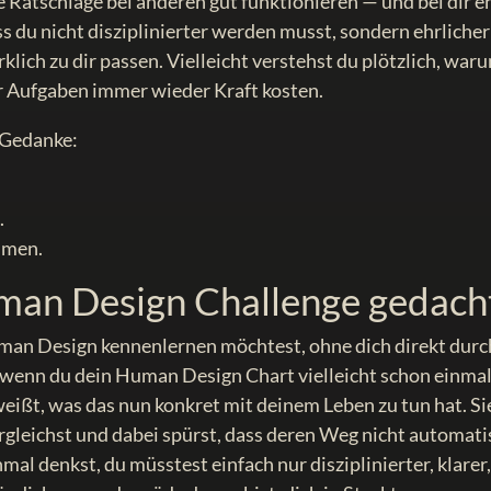
 Ratschläge bei anderen gut funktionieren — und bei dir e
ss du nicht disziplinierter werden musst, sondern ehrlicher
klich zu dir passen. Vielleicht verstehst du plötzlich, war
 Aufgaben immer wieder Kraft kosten.
r Gedanke:
.
hmen.
uman Design Challenge gedach
uman Design kennenlernen möchtest, ohne dich direkt durc
h, wenn du dein Human Design Chart vielleicht schon einma
weißt, was das nun konkret mit deinem Leben zu tun hat. Sie
ergleichst und dabei spürst, dass deren Weg nicht automat
hmal denkst, du müsstest einfach nur disziplinierter, klarer