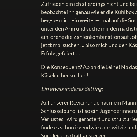
Zufrieden bin ich allerdings nicht und b
beobachte ihn genau wie er die Kühlbox 
begebe mich ein weiteres mal auf die Suc
unter den Arm und suche mir den nächsten
ein, drehe die Zahlenkombination auf „ö
jetzt mal suchen … also mich und den Käs
Erfolg gefeiert …
Die Konsequenz? Ab an die Leine! Na das
Käsekuchensuchen!
Ein etwas anderes Setting:
Auf unserer Revierrunde hat mein Mann 
Schlüsselbund, ist so ein Jugenderinner
Verlustes“ wird gerastert und strukturier
finde es schon irgendwie ganz witzig und
Suchleidenschaft anstecken.