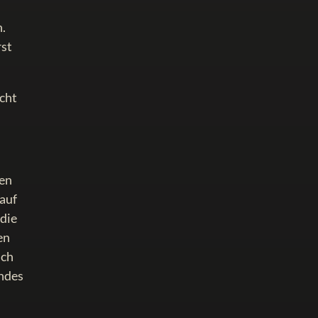
n.
rst
cht
den
 auf
 die
en
uch
undes