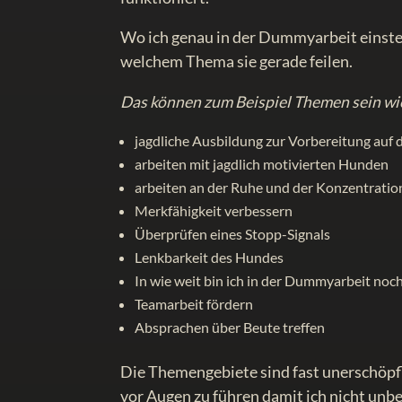
Wo ich genau in der Dummyarbeit einst
welchem Thema sie gerade feilen.
Das können zum Beispiel Themen sein wi
jagdliche Ausbildung zur Vorbereitung auf 
arbeiten mit jagdlich motivierten Hunden
arbeiten an der Ruhe und der Konzentratio
Merkfähigkeit verbessern
Überprüfen eines Stopp-Signals
Lenkbarkeit des Hundes
In wie weit bin ich in der Dummyarbeit no
Teamarbeit fördern
Absprachen über Beute treffen
Die Themengebiete sind fast unerschöpfli
vor Augen zu führen damit ich nicht unbea