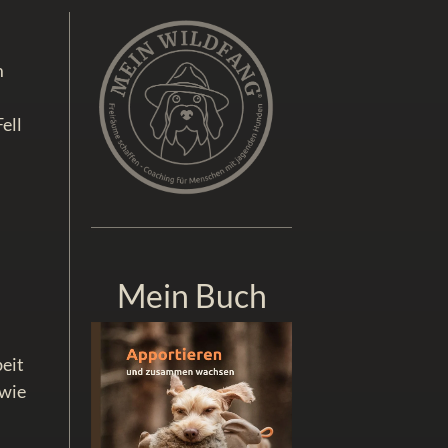
m
ell
h
Mein Buch
eit
 wie