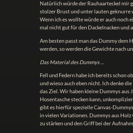
Natürlich würde der Rauhaarteckel mir g
stolzer Brust und unter lauten geknurre 
Wenn ich es wollte würde er auch noch ei
mal nicht gut für den Dackelnacken und 
Am besten passt man das Dummy dem Hu
werden, so werden die Gewichte nach und
Das Material des Dummys …
Fell und Federn habe ich bereits schon
und wieso auch eben nicht. Ich denke die
das Ziel. Wir haben kleine Dummys aus J
Hosentasche stecken kann, unkomplizie
gibt es hierfür spezielle Canvas-Dum
in vielen Variationen. Dummys aus Hol
zu stärken und den Griff bei der Aufnahm