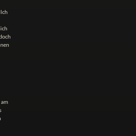
 Ich
lich
 doch
inen
r am
s
h