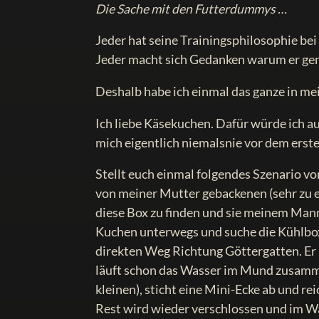
Die Sache mit den Futterdummys …
Jeder hat seine Trainingsphilosophie bei
Jeder macht sich Gedanken warum er gena
Deshalb habe ich einmal das ganze in me
Ich liebe Käsekuchen. Dafür würde ich a
mich eigentlich niemalsnie vor dem erste
Stellt euch einmal folgendes Szenario v
von meiner Mutter gebackenen (sehr zu 
diese Box zu finden und sie meinem Mann 
Kuchen unterwegs und suche die Kühlbox. 
direkten Weg Richtung Göttergatten. Er 
läuft schon das Wasser im Mund zusammen
kleinen), sticht eine Mini-Ecke ab und re
Rest wird wieder verschlossen und im Wal