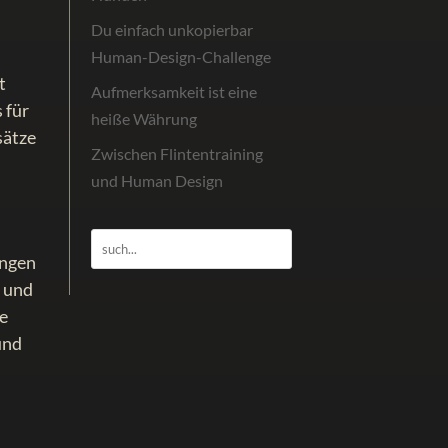
Du einfach unkopierbar
Human-Design-Challenge
t
Aufmerksamkeit ist eine
 für
heiße Währung
sätze
Zwischen Flintentraining
und Human Design
ungen
l und
ne
und