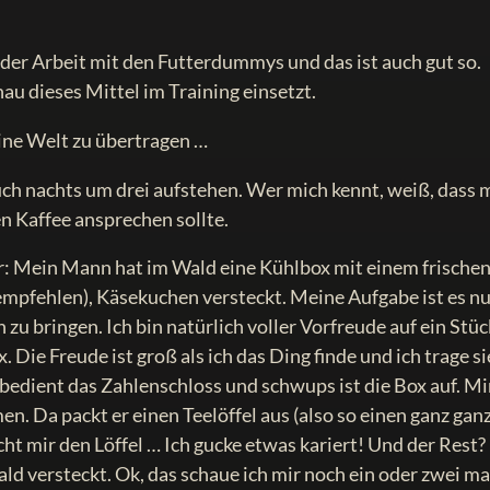
 der Arbeit mit den Futterdummys und das ist auch gut so.
u dieses Mittel im Training einsetzt.
ine Welt zu übertragen …
uch nachts um drei aufstehen. Wer mich kennt, weiß, dass
n Kaffee ansprechen sollte.
or: Mein Mann hat im Wald eine Kühlbox mit einem frischen
empfehlen), Käsekuchen versteckt. Meine Aufgabe ist es n
zu bringen. Ich bin natürlich voller Vorfreude auf ein Stüc
Die Freude ist groß als ich das Ding finde und ich trage si
bedient das Zahlenschloss und schwups ist die Box auf. Mi
. Da packt er einen Teelöffel aus (also so einen ganz gan
icht mir den Löffel … Ich gucke etwas kariert! Und der Rest?
d versteckt. Ok, das schaue ich mir noch ein oder zwei ma