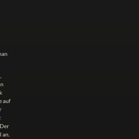
 man
,
un
k
e auf
r
z
 Der
l an.