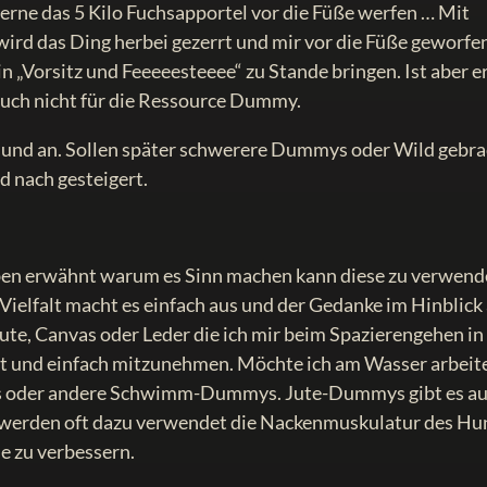
erne das 5 Kilo Fuchsapportel vor die Füße werfen … Mit
wird das Ding herbei gezerrt und mir vor die Füße geworfe
n „Vorsitz und Feeeeesteeee“ zu Stande bringen. Ist aber e
auch nicht für die Ressource Dummy.
nd an. Sollen später schwerere Dummys oder Wild gebra
 nach gesteigert.
 oben erwähnt warum es Sinn machen kann diese zu verwen
 Vielfalt macht es einfach aus und der Gedanke im Hinblick
ute, Canvas oder Leder die ich mir beim Spazierengehen in
rt und einfach mitzunehmen. Möchte ich am Wasser arbeit
mys oder andere Schwimm-Dummys. Jute-Dummys gibt es a
z werden oft dazu verwendet die Nackenmuskulatur des H
e zu verbessern.